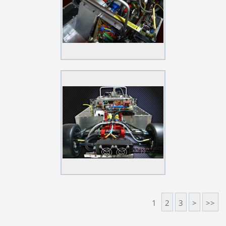
1
2
3
>
>>